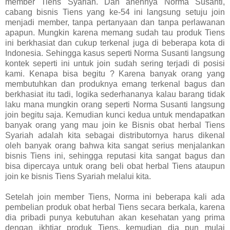
member Tiens Syariah. Dan anehnya Norma Susanti,
cabang bisnis Tiens yang ke-54 ini langsung setuju join
menjadi member, tanpa pertanyaan dan tanpa perlawanan
apapun. Mungkin karena memang sudah tau produk Tiens
ini berkhasiat dan cukup terkenal juga di beberapa kota di
Indonesia. Sehingga kasus seperti Norma Susanti langsung
kontek seperti ini untuk join sudah sering terjadi di posisi
kami. Kenapa bisa begitu ? Karena banyak orang yang
membutuhkan dan produknya emang terkenal bagus dan
berkhasiat itu tadi, logika sederhananya kalau barang tidak
laku mana mungkin orang seperti Norma Susanti langsung
join begitu saja. Kemudian kunci kedua untuk mendapatkan
banyak orang yang mau join ke Bisnis obat herbal Tiens
Syariah adalah kita sebagai distributornya harus dikenal
oleh banyak orang bahwa kita sangat serius menjalankan
bisnis Tiens ini, sehingga reputasi kita sangat bagus dan
bisa dipercaya untuk orang beli obat herbal Tiens ataupun
join ke bisnis Tiens Syariah melalui kita.
Setelah join member Tiens, Norma ini beberapa kali ada
pembelian produk obat herbal Tiens secara berkala, karena
dia pribadi punya kebutuhan akan kesehatan yang prima
dengan ikhtiar produk Tiens, kemudian dia pun mulai