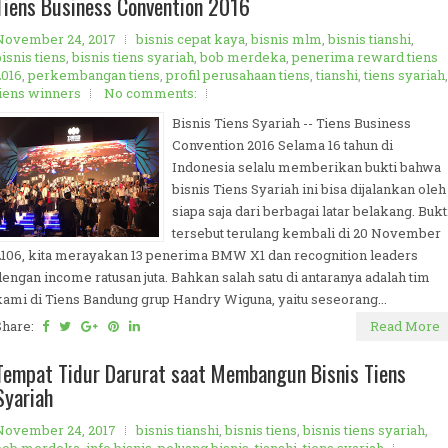
Tiens Business Convention 2016
November 24, 2017
bisnis cepat kaya
,
bisnis mlm
,
bisnis tianshi
,
isnis tiens
,
bisnis tiens syariah
,
bob merdeka
,
penerima reward tiens
2016
,
perkembangan tiens
,
profil perusahaan tiens
,
tianshi
,
tiens syariah
,
tiens winners
No comments:
Bisnis Tiens Syariah -- Tiens Business
Convention 2016 Selama 16 tahun di
Indonesia selalu memberikan bukti bahwa
bisnis Tiens Syariah ini bisa dijalankan oleh
siapa saja dari berbagai latar belakang. Bukt
tersebut terulang kembali di 20 November
2106, kita merayakan 13 penerima BMW X1 dan recognition leaders
dengan income ratusan juta. Bahkan salah satu di antaranya adalah tim
kami di Tiens Bandung grup Handry Wiguna, yaitu seseorang...
Share:
Read More
Tempat Tidur Darurat saat Membangun Bisnis Tiens
Syariah
November 24, 2017
bisnis tianshi
,
bisnis tiens
,
bisnis tiens syariah
,
bob merdeka
,
info bisnis
,
peluang bisnis
,
tianshi
,
tiens syariah