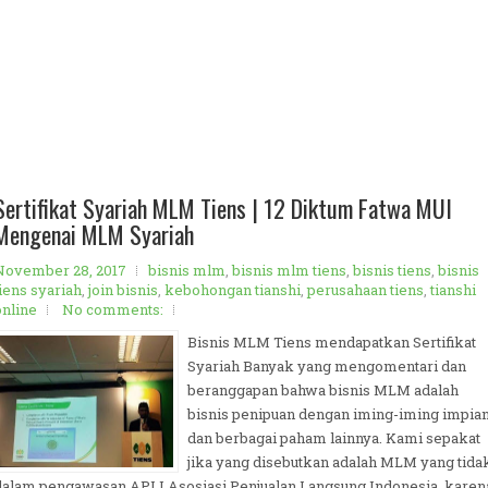
Sertifikat Syariah MLM Tiens | 12 Diktum Fatwa MUI
Mengenai MLM Syariah
November 28, 2017
bisnis mlm
,
bisnis mlm tiens
,
bisnis tiens
,
bisnis
tiens syariah
,
join bisnis
,
kebohongan tianshi
,
perusahaan tiens
,
tianshi
online
No comments:
Bisnis MLM Tiens mendapatkan Sertifikat
Syariah Banyak yang mengomentari dan
beranggapan bahwa bisnis MLM adalah
bisnis penipuan dengan iming-iming impia
dan berbagai paham lainnya. Kami sepakat
jika yang disebutkan adalah MLM yang tida
dalam pengawasan APLI Asosiasi Penjualan Langsung Indonesia, karen