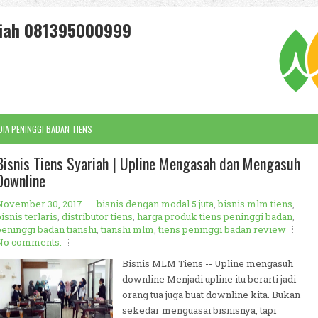
ariah 081395000999
IA PENINGGI BADAN TIENS
Bisnis Tiens Syariah | Upline Mengasah dan Mengasuh
Downline
November 30, 2017
bisnis dengan modal 5 juta
,
bisnis mlm tiens
,
isnis terlaris
,
distributor tiens
,
harga produk tiens peninggi badan
,
peninggi badan tianshi
,
tianshi mlm
,
tiens peninggi badan review
No comments:
Bisnis MLM Tiens -- Upline mengasuh
downline Menjadi upline itu berarti jadi
orang tua juga buat downline kita. Bukan
sekedar menguasai bisnisnya, tapi