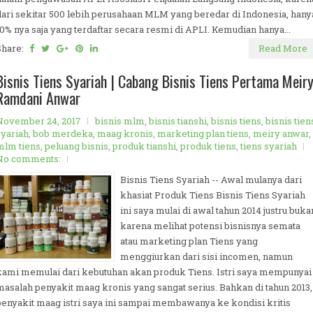
dari sekitar 500 lebih perusahaan MLM yang beredar di Indonesia, hany
10% nya saja yang terdaftar secara resmi di APLI. Kemudian hanya...
Share:
Read More
Bisnis Tiens Syariah | Cabang Bisnis Tiens Pertama Meir
Ramdani Anwar
November 24, 2017
bisnis mlm
,
bisnis tianshi
,
bisnis tiens
,
bisnis tien
syariah
,
bob merdeka
,
maag kronis
,
marketing plan tiens
,
meiry anwar
,
mlm tiens
,
peluang bisnis
,
produk tianshi
,
produk tiens
,
tiens syariah
No comments:
Bisnis Tiens Syariah -- Awal mulanya dari
khasiat Produk Tiens Bisnis Tiens Syariah
ini saya mulai di awal tahun 2014 justru buka
karena melihat potensi bisnisnya semata
atau marketing plan Tiens yang
menggiurkan dari sisi incomen, namun
kami memulai dari kebutuhan akan produk Tiens. Istri saya mempunyai
masalah penyakit maag kronis yang sangat serius. Bahkan di tahun 2013,
penyakit maag istri saya ini sampai membawanya ke kondisi kritis