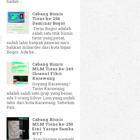
badan ...
Cabang Bisnis
Tiens ke-254
Daminar Bogor
Tiens Bogor adalah
salah satu titik bisnis
tiens yang pesat,
sudah lahir banyak jutawan naru
bahkan miliarder dari kota hujan
Bogor. Ada be...
Cabang Bisnis
MLM Tiens ke-249
Ihsanul Fikri
Karawang
Goyang Karawang !
Tiens Karawang
adalah salah satu grup yang besar,
ada 3 orang Silver Lion yang sudah
lahir dari kota Karawang. Sebelum
Pan...
Cabang Bisnis
MLM Tiens ke-250
Erni Yarope Samba
NTT
Erni Yarope menjadi