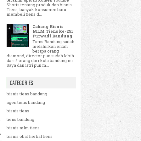
Shorts tentang produk dan bisnis
Tiens, banyak konsumen baru
membeli tiens d...
Cabang Bisnis
MLM Tiens ke-251
Purwadi Bandung
Tiens Bandung sudah
melahirkan entah
berapa orang
diamond, director pun sudah lebih
dari 5 orang dari kota bandung ini.
Saya dan istri pun m...
CATEGORIES
bisnis tiens bandung
agen tiens bandung
bisnis tiens
tiens bandung
n
bisnis mlm tiens
k
bisnis obat herbal tiens
a