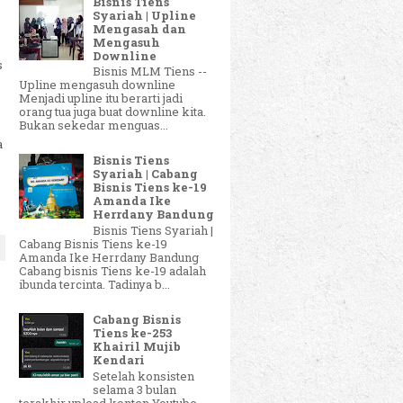
Bisnis Tiens
Syariah | Upline
Mengasah dan
Mengasuh
Downline
s
Bisnis MLM Tiens --
Upline mengasuh downline
Menjadi upline itu berarti jadi
orang tua juga buat downline kita.
Bukan sekedar menguas...
a
Bisnis Tiens
Syariah | Cabang
Bisnis Tiens ke-19
Amanda Ike
Herrdany Bandung
Bisnis Tiens Syariah |
Cabang Bisnis Tiens ke-19
Amanda Ike Herrdany Bandung
Cabang bisnis Tiens ke-19 adalah
ibunda tercinta. Tadinya b...
Cabang Bisnis
Tiens ke-253
Khairil Mujib
Kendari
Setelah konsisten
selama 3 bulan
terakhir upload konten Youtube