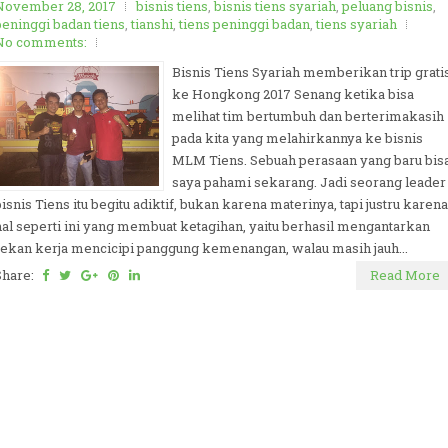
November 28, 2017
bisnis tiens
,
bisnis tiens syariah
,
peluang bisnis
,
peninggi badan tiens
,
tianshi
,
tiens peninggi badan
,
tiens syariah
No comments:
Bisnis Tiens Syariah memberikan trip grati
ke Hongkong 2017 Senang ketika bisa
melihat tim bertumbuh dan berterimakasih
pada kita yang melahirkannya ke bisnis
MLM Tiens. Sebuah perasaan yang baru bis
saya pahami sekarang. Jadi seorang leader
bisnis Tiens itu begitu adiktif, bukan karena materinya, tapi justru karena
hal seperti ini yang membuat ketagihan, yaitu berhasil mengantarkan
rekan kerja mencicipi panggung kemenangan, walau masih jauh...
Share:
Read More