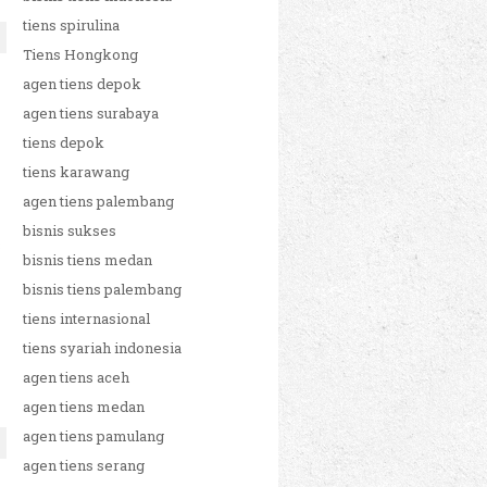
tiens spirulina
Tiens Hongkong
agen tiens depok
agen tiens surabaya
tiens depok
tiens karawang
agen tiens palembang
bisnis sukses
8
bisnis tiens medan
bisnis tiens palembang
tiens internasional
tiens syariah indonesia
agen tiens aceh
agen tiens medan
agen tiens pamulang
agen tiens serang