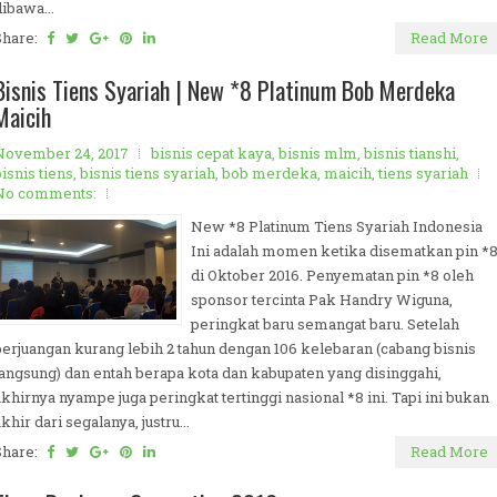
dibawa...
Share:
Read More
Bisnis Tiens Syariah | New *8 Platinum Bob Merdeka
Maicih
November 24, 2017
bisnis cepat kaya
,
bisnis mlm
,
bisnis tianshi
,
isnis tiens
,
bisnis tiens syariah
,
bob merdeka
,
maicih
,
tiens syariah
No comments:
New *8 Platinum Tiens Syariah Indonesia
Ini adalah momen ketika disematkan pin *
di Oktober 2016. Penyematan pin *8 oleh
sponsor tercinta Pak Handry Wiguna,
peringkat baru semangat baru. Setelah
perjuangan kurang lebih 2 tahun dengan 106 kelebaran (cabang bisnis
langsung) dan entah berapa kota dan kabupaten yang disinggahi,
akhirnya nyampe juga peringkat tertinggi nasional *8 ini. Tapi ini bukan
khir dari segalanya, justru...
Share:
Read More