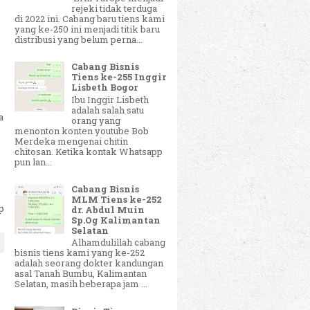
rejeki tidak terduga
di 2022 ini. Cabang baru tiens kami
yang ke-250 ini menjadi titik baru
distribusi yang belum perna...
Cabang Bisnis
Tiens ke-255 Inggir
Lisbeth Bogor
Ibu Inggir Lisbeth
adalah salah satu
a
orang yang
menonton konten youtube Bob
Merdeka mengenai chitin
chitosan. Ketika kontak Whatsapp
pun lan...
Cabang Bisnis
MLM Tiens ke-252
p
dr. Abdul Muin
Sp.Og Kalimantan
Selatan
Alhamdulillah cabang
bisnis tiens kami yang ke-252
adalah seorang dokter kandungan
asal Tanah Bumbu, Kalimantan
Selatan, masih beberapa jam ...