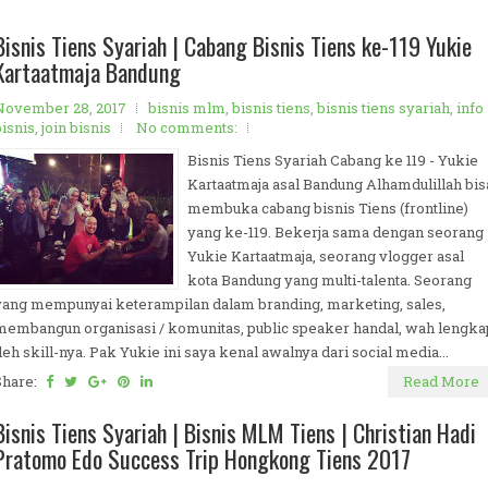
Bisnis Tiens Syariah | Cabang Bisnis Tiens ke-119 Yukie
Kartaatmaja Bandung
November 28, 2017
bisnis mlm
,
bisnis tiens
,
bisnis tiens syariah
,
info
bisnis
,
join bisnis
No comments:
Bisnis Tiens Syariah Cabang ke 119 - Yukie
Kartaatmaja asal Bandung Alhamdulillah bis
membuka cabang bisnis Tiens (frontline)
yang ke-119. Bekerja sama dengan seorang
Yukie Kartaatmaja, seorang vlogger asal
kota Bandung yang multi-talenta. Seorang
yang mempunyai keterampilan dalam branding, marketing, sales,
membangun organisasi / komunitas, public speaker handal, wah lengka
deh skill-nya. Pak Yukie ini saya kenal awalnya dari social media...
Share:
Read More
Bisnis Tiens Syariah | Bisnis MLM Tiens | Christian Hadi
Pratomo Edo Success Trip Hongkong Tiens 2017