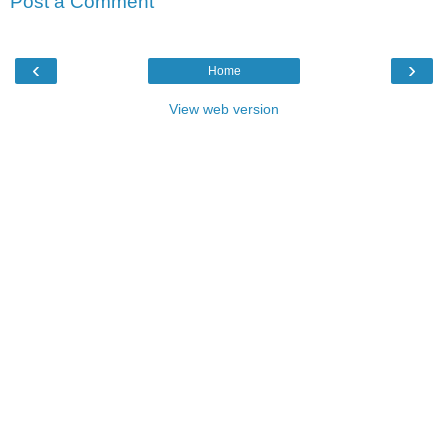
Post a Comment
‹
›
Home
View web version