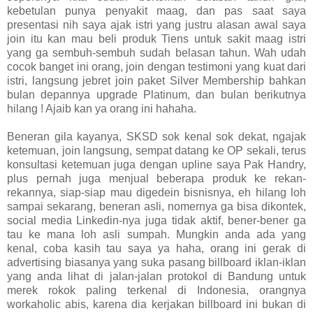
kebetulan punya penyakit maag, dan pas saat saya
presentasi nih saya ajak istri yang justru alasan awal saya
join itu kan mau beli produk Tiens untuk sakit maag istri
yang ga sembuh-sembuh sudah belasan tahun. Wah udah
cocok banget ini orang, join dengan testimoni yang kuat dari
istri, langsung jebret join paket Silver Membership bahkan
bulan depannya upgrade Platinum, dan bulan berikutnya
hilang ! Ajaib kan ya orang ini hahaha.
Beneran gila kayanya, SKSD sok kenal sok dekat, ngajak
ketemuan, join langsung, sempat datang ke OP sekali, terus
konsultasi ketemuan juga dengan upline saya Pak Handry,
plus pernah juga menjual beberapa produk ke rekan-
rekannya, siap-siap mau digedein bisnisnya, eh hilang loh
sampai sekarang, beneran asli, nomernya ga bisa dikontek,
social media Linkedin-nya juga tidak aktif, bener-bener ga
tau ke mana loh asli sumpah. Mungkin anda ada yang
kenal, coba kasih tau saya ya haha, orang ini gerak di
advertising biasanya yang suka pasang billboard iklan-iklan
yang anda lihat di jalan-jalan protokol di Bandung untuk
merek rokok paling terkenal di Indonesia, orangnya
workaholic abis, karena dia kerjakan billboard ini bukan di