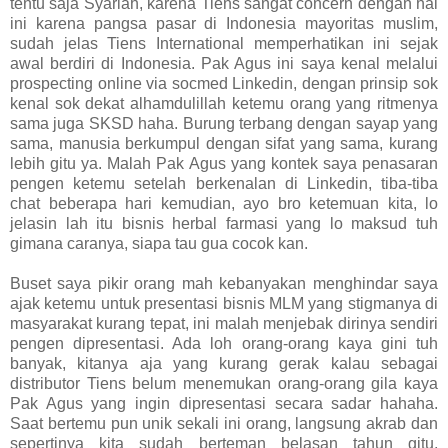
tentu saja Syariah, karena Tiens sangat concern dengan hal
ini karena pangsa pasar di Indonesia mayoritas muslim,
sudah jelas Tiens International memperhatikan ini sejak
awal berdiri di Indonesia. Pak Agus ini saya kenal melalui
prospecting online via socmed Linkedin, dengan prinsip sok
kenal sok dekat alhamdulillah ketemu orang yang ritmenya
sama juga SKSD haha. Burung terbang dengan sayap yang
sama, manusia berkumpul dengan sifat yang sama, kurang
lebih gitu ya. Malah Pak Agus yang kontek saya penasaran
pengen ketemu setelah berkenalan di Linkedin, tiba-tiba
chat beberapa hari kemudian, ayo bro ketemuan kita, lo
jelasin lah itu bisnis herbal farmasi yang lo maksud tuh
gimana caranya, siapa tau gua cocok kan.
Buset saya pikir orang mah kebanyakan menghindar saya
ajak ketemu untuk presentasi bisnis MLM yang stigmanya di
masyarakat kurang tepat, ini malah menjebak dirinya sendiri
pengen dipresentasi. Ada loh orang-orang kaya gini tuh
banyak, kitanya aja yang kurang gerak kalau sebagai
distributor Tiens belum menemukan orang-orang gila kaya
Pak Agus yang ingin dipresentasi secara sadar hahaha.
Saat bertemu pun unik sekali ini orang, langsung akrab dan
sepertinya kita sudah berteman belasan tahun gitu,